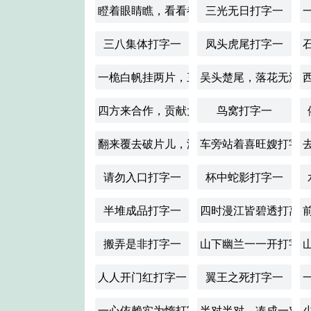
瞪着眼睛瞧，看看都不少打字一
三光无日打字一
三八集体打字一
凤头虎尾打字一
一桅白帆挂两片，三颗寒星映孤舟打字一
吴头楚尾，落花无泪
四方来合作，贡献大一点打字一
鸟窝打字一
翻来覆去破片儿，没看头打字一
车旁站着喜旺嫂打字
请勿入口打字一
杯中蛇影打字一
半堆成品打字一
四时漫江皆碧透打离
搬弄是非打字一
山下幽兰一一开打字
人人开门红打字一
翼王之死打字一
一心依赖实为惰打字一
半对半对，凑成一对