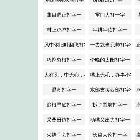
曲目调正打字一
掌门人打一字
村上鸡鸣打字一
半耕半读打字一
风中依旧叶翻飞打字一
一去就当元帅打字一
巧挖穷根打字一
傍晚的太阳打字一
大有头，中无心，小全身。打字一
嘴上无毛，办事不牢
退潮打字一
东部支援西部打字一
追根寻底打字一
拆了围墙打字一
采桑田边打字一
动嘴又出力打字一
火烧耳旁打字一
长篇大论打一字