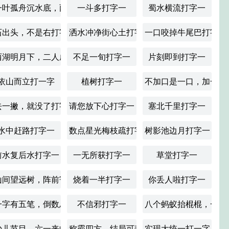
一叶孤舟沉水底，两行归雁趁潮飞打字一
一斗多打字一
蜀水横流打字一
石出头，不是右打字一
洒水冲净街心土打字一
一口咬掉牛尾巴打字一
打字一
西湖明月下，二人成双对打字一
不足一旬打字一
片刻即到打字一
依山而立打一字
植树打字一
不加口是一口，加一口
一
去一撇，就没了打字一
请您放下心打字一
塞北千里打字一
水中赶路打字一
数点星光梅枝疏打字一
树影池边月打字一
合字一
前水复后水打字一
一无所获打字一
草堂打字一
一
山间望远树，阵前寄相思打字一
烧着一半打字一
你丢人啦打字一
一字有五笔，倒数总第一打字一
不信邪打字一
八个蚂蚁抬棍棍，一个
打字一
少儿节目，六一来临打字一
称霸四方，结局可悲打字一
实现大统一打一字