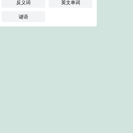
反义词
英文单词
谜语
。打字一