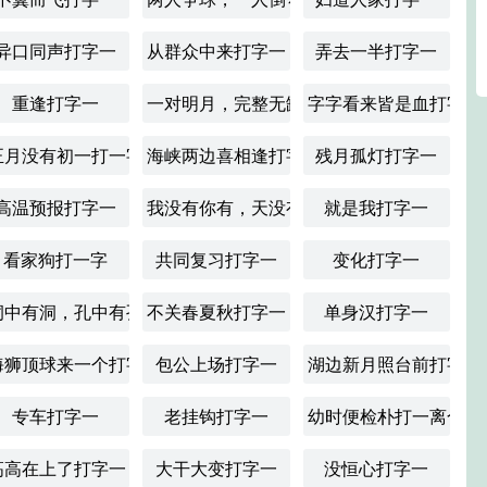
异口同声打字一
从群众中来打字一
弄去一半打字一
重逢打字一
一对明月，完整无缺，落在山下，四分五裂
字字看来皆是血打字一
正月没有初一打一字
海峡两边喜相逢打字一
残月孤灯打字一
高温预报打字一
我没有你有，天没有地有。打字一
就是我打字一
。打一离合字
看家狗打一字
共同复习打字一
变化打字一
洞中有洞，孔中有孔。打字一
不关春夏秋打字一
单身汉打字一
海狮顶球来一个打字一
包公上场打字一
湖边新月照台前打字一
专车打字一
老挂钩打字一
幼时便检朴打一离合字
高高在上了打字一
大干大变打字一
没恒心打字一