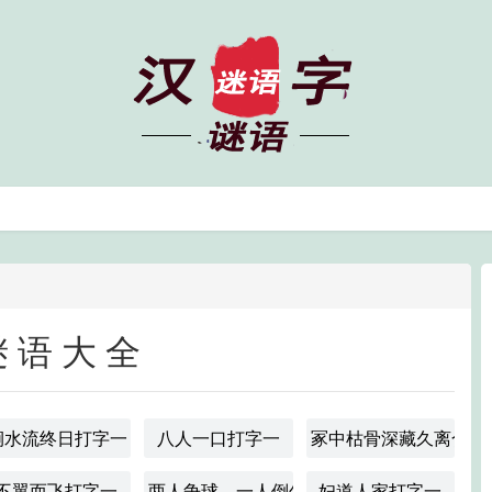
谜语大全
涧水流终日打字一
八人一口打字一
冢中枯骨深藏久离合字
不翼而飞打字一
两人争球，一人倒勾。打字一
妇道人家打字一