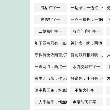
海枯打字一
一边绿，一边红，一
裹脚打字一
一点一横长，一撇向
二姑娘打字一
各立门户打字一
加了四点只有一点打字一
神州念一统，两地岂可
守株待兔依南亩打字一
庭前残月相对映，雁
一直两点，两点一直打字一
水乳交融打字一
家中无点米，佳人愿意来打字一
轩窗外，小河旁，炊
画中悬玉兔，笔底洒流星打字一
不怕火打字一
二人手拉手，钢丝绳上走打字一
点晴能飞打字一