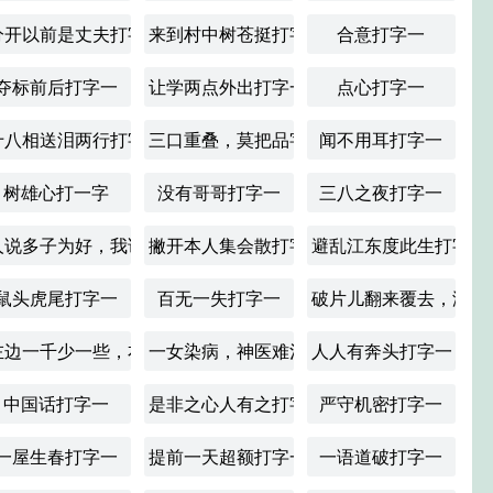
边怕水，一边怕虫。打字一
分开以前是丈夫打字一
来到村中树苍挺打字一
合意打字一
西方，并排两棵树，栽在石头上。打字一
夺标前后打字一
让学两点外出打字一
点心打字一
十八相送泪两行打字一
三口重叠，莫把品字猜。打字一
闻不用耳打字一
分打15画字一
树雄心打一字
没有哥哥打字一
三八之夜打字一
阵一行垂柳上打字一
人说多子为好，我说少生为妙打字一
撇开本人集会散打字一
避乱江东度此生打字一
鼠头虎尾打字一
百无一失打字一
破片儿翻来覆去，没看
烟袅袅打字一
左边一千少一些，右边一万多一点打字一
一女染病，神医难治打字一
人人有奔头打字一
中国话打字一
是非之心人有之打字一
严守机密打字一
一屋生春打字一
提前一天超额打字一
一语道破打字一