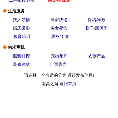
二手家具/家电
杂货铺(综合)
◆
生活服务
找人寻物
搬家快递
保洁/家政
婚庆摄影
美食餐饮
拼车/顺风车
教育培训
票务/卡券
◆
供求商机
服装鞋帽
宠物花卉
农副产品
装修建材
广而告之
请选择一个合适的分类,进行发布信息!
南昌之窗
返回首页