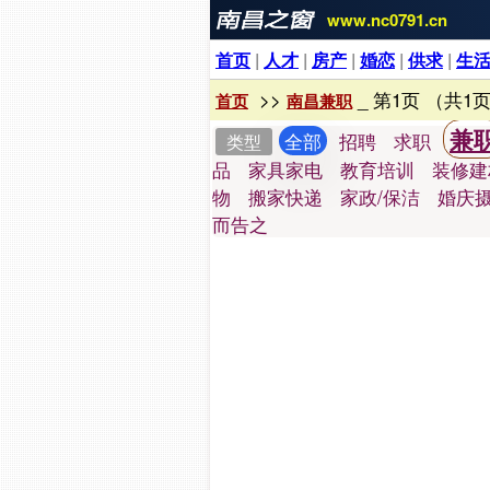
www.nc0791.cn
首页
|
人才
|
房产
|
婚恋
|
供求
|
生
>>
_ 第1页 （共1页
首页
南昌兼职
兼
全部
招聘
求职
类型
品
家具家电
教育培训
装修建
物
搬家快递
家政/保洁
婚庆
而告之