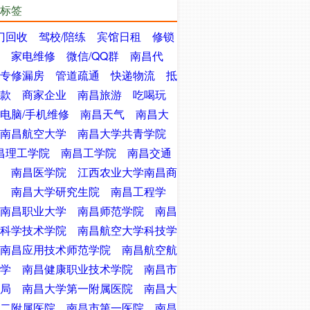
标签
门回收
驾校/陪练
宾馆日租
修锁
家电维修
微信/QQ群
南昌代
专修漏房
管道疏通
快递物流
抵
款
商家企业
南昌旅游
吃喝玩
电脑/手机维修
南昌天气
南昌大
南昌航空大学
南昌大学共青学院
昌理工学院
南昌工学院
南昌交通
南昌医学院
江西农业大学南昌商
南昌大学研究生院
南昌工程学
南昌职业大学
南昌师范学院
南昌
科学技术学院
南昌航空大学科技学
南昌应用技术师范学院
南昌航空航
学
南昌健康职业技术学院
南昌市
局
南昌大学第一附属医院
南昌大
二附属医院
南昌市第一医院
南昌