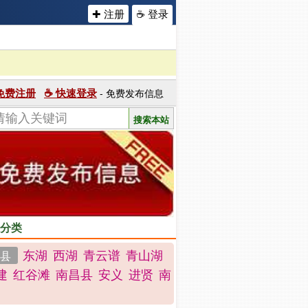
✚ 注册
☕ 登录
 免费注册
☕ 快速登录
- 免费发布信息
分类
东湖
西湖
青云谱
青山湖
县
建
红谷滩
南昌县
安义
进贤
南