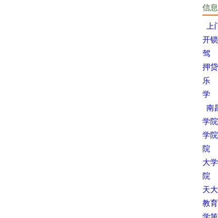
信息
上
开锁
驾
押贷
乐
学
南
学院
学院
院
大学
院
天大
教育
学第