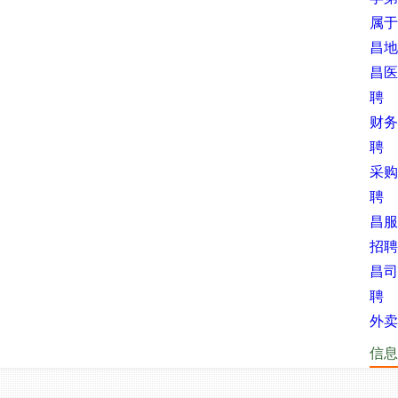
属于
昌地
昌医
聘
财务
聘
采购
聘
昌服
招聘
昌司
聘
外卖
信息