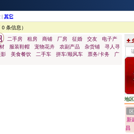
活
|
其它
 0 条信息）
职
二手房
租房
商铺
厂房
征婚
交友
电子产
✚
材
服装鞋帽
宠物花卉
农副产品
杂货铺
寻人寻
摄影
美食餐饮
二手车
拼车/顺风车
票务/卡务
广
地区
区
新
昌