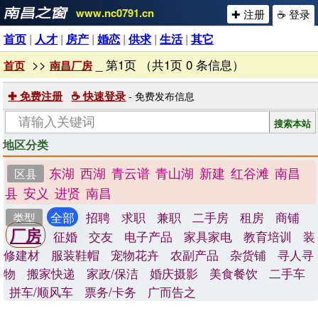
www.nc0791.cn
✚ 注册
☕ 登录
首页
|
人才
|
房产
|
婚恋
|
供求
|
生活
|
其它
>>
_ 第1页 （共1页 0 条信息）
首页
南昌厂房
✚ 免费注册
☕ 快速登录
- 免费发布信息
地区分类
东湖
西湖
青云谱
青山湖
新建
红谷滩
南昌
区县
县
安义
进贤
南昌
全部
招聘
求职
兼职
二手房
租房
商铺
类型
厂房
征婚
交友
电子产品
家具家电
教育培训
装
修建材
服装鞋帽
宠物花卉
农副产品
杂货铺
寻人寻
物
搬家快递
家政/保洁
婚庆摄影
美食餐饮
二手车
拼车/顺风车
票务/卡务
广而告之