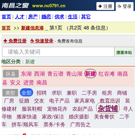
www.nc0791.cn
✚ 注册
☕ 登录
首页
|
人才
|
房产
|
婚恋
|
供求
|
生活
|
其它
>>
_ 第1页 （共2页 48 条信息）
首页
新建信息港
✚ 免费注册
☕ 快速登录
- 免费发布信息
地区分类
：新建
东湖
西湖
青云谱
青山湖
红谷滩
南昌
新建
区县
县
安义
进贤
南昌
全部
招聘
求职
兼职
二手房
租房
商铺
类型
厂房
征婚
交友
电子产品
家具家电
教育培训
装
杂货铺
修建材
服装鞋帽
宠物花卉
农副产品
寻人
寻物
搬家快递
家政/保洁
婚庆摄影
美食餐饮
二手
车
拼车/顺风车
票务/卡务
广而告之