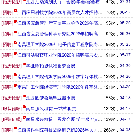
[婚庆摄影]
江西活动策划执行｜会展/年会/宴会布置一站式
42次，
07-24
[招聘]
江西应用科技学院2026年高层次人才招聘公告
70次，
06-17
[招聘]
江西省应急管理厅直属事业单位2026年高层次人才招聘公告
95次，
05-26
[招聘]
江西省应急管理科学研究院2026年招聘高层次人才公告
92次，
05-26
[招聘]
南昌理工学院2026年电子信息工程学院专任教师招聘公告
96次，
05-25
[招聘]
江西司法警官职业学院2026年招聘高层次人才公告
91次，
05-07
[婚庆摄影]
毕业照拍摄认准圆梦会展
134次，
04-20
[招聘]
南昌理工学院传媒学院2026年数字媒体技术学科专业带头人
129次，
04-20
[招聘]
南昌理工学院经济管理学院2026年数字经济学科专业带头人
121次，
04-20
[婚庆摄影]
江西圆梦会展毕业照承接
155次，
04-18
[服装鞋帽]
南昌服装租赁 一站式租赁
132次，
04-17
[服装鞋帽]
南昌服装租赁｜圆梦会展 学士服 / 演出服 / 礼服 /
139次，
04-17
[招聘]
江西省科学院科技战略研究所2026年人才招聘公告
268次，
04-03