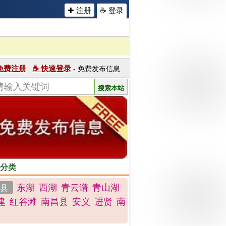
✚ 注册
☕ 登录
 免费注册
☕ 快速登录
- 免费发布信息
分类
东湖
西湖
青云谱
青山湖
县
建
红谷滩
南昌县
安义
进贤
南