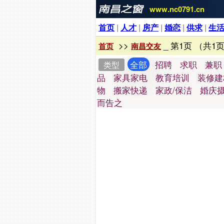
www.nc0791.cn
首页
|
人才
|
房产
|
婚恋
|
供求
|
生
>>
_ 第1页 （共1页
首页
南昌交友
全部
招聘
求职
兼职
类型
品
家具家电
教育培训
装修建
物
搬家快递
家政/保洁
婚庆
而告之