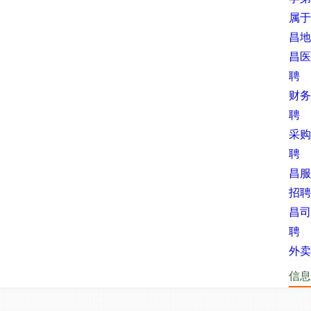
属于
昌地
昌医
聘
财务
聘
采购
聘
昌服
招聘
昌司
聘
外卖
信息