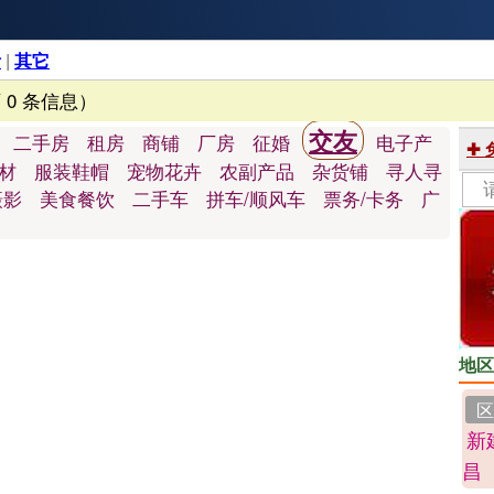
活
|
其它
 0 条信息）
交友
二手房
租房
商铺
厂房
征婚
电子产
✚
材
服装鞋帽
宠物花卉
农副产品
杂货铺
寻人寻
摄影
美食餐饮
二手车
拼车/顺风车
票务/卡务
广
地区
区
新
昌