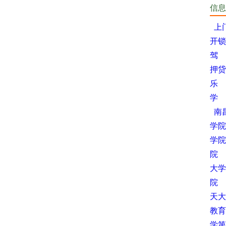
信息
上
开锁
驾
押贷
乐
学
南
学院
学院
院
大学
院
天大
教育
学第