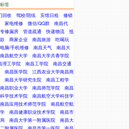
标签
门回收
驾校/陪练
宾馆日租
修锁
家电维修
微信/QQ群
南昌代
专修漏房
管道疏通
快递物流
抵
款
商家企业
南昌旅游
吃喝玩
电脑/手机维修
南昌天气
南昌大
南昌航空大学
南昌大学共青学院
昌理工学院
南昌工学院
南昌交通
南昌医学院
江西农业大学南昌商
南昌大学研究生院
南昌工程学
南昌职业大学
南昌师范学院
南昌
科学技术学院
南昌航空大学科技学
南昌应用技术师范学院
南昌航空航
学
南昌健康职业技术学院
南昌市
局
南昌大学第一附属医院
南昌大
二附属医院
南昌市第一医院
南昌