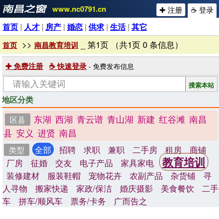
www.nc0791.cn
✚ 注册
☕ 登录
首页
|
人才
|
房产
|
婚恋
|
供求
|
生活
|
其它
>>
_ 第1页 （共1页 0 条信息）
首页
南昌教育培训
✚ 免费注册
☕ 快速登录
- 免费发布信息
地区分类
东湖
西湖
青云谱
青山湖
新建
红谷滩
南昌
区县
县
安义
进贤
南昌
全部
招聘
求职
兼职
二手房
租房
商铺
类型
教育培训
厂房
征婚
交友
电子产品
家具家电
装修建材
服装鞋帽
宠物花卉
农副产品
杂货铺
寻
人寻物
搬家快递
家政/保洁
婚庆摄影
美食餐饮
二手
车
拼车/顺风车
票务/卡务
广而告之