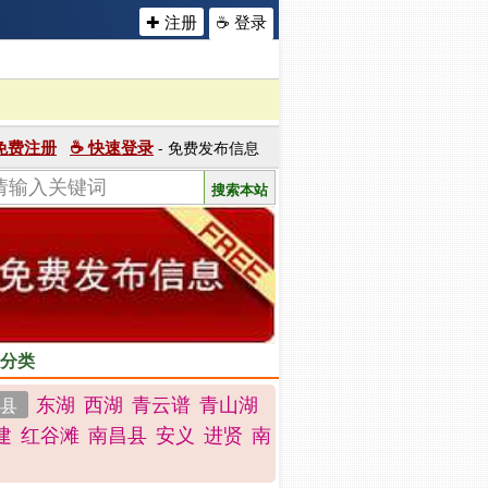
✚ 注册
☕ 登录
 免费注册
☕ 快速登录
- 免费发布信息
分类
东湖
西湖
青云谱
青山湖
县
建
红谷滩
南昌县
安义
进贤
南