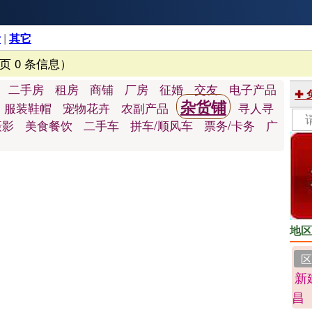
活
|
其它
1页 0 条信息）
二手房
租房
商铺
厂房
征婚
交友
电子产品
✚
杂货铺
服装鞋帽
宠物花卉
农副产品
寻人寻
摄影
美食餐饮
二手车
拼车/顺风车
票务/卡务
广
地区
区
新
昌