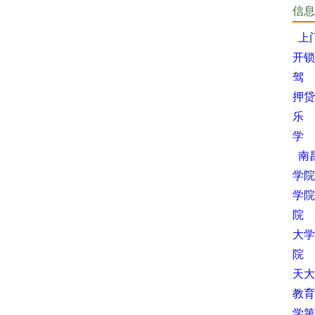
信息
上
开锁
驾
押贷
乐
学
南
学院
学院
院
大学
院
天大
教育
学第