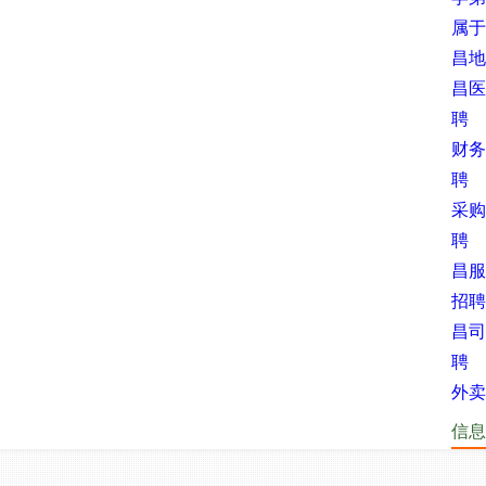
属于
昌地
昌医
聘
财务
聘
采购
聘
昌服
招聘
昌司
聘
外卖
信息