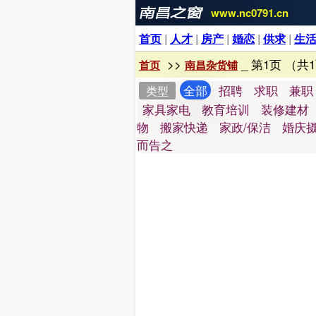
www.nc0791.cn
首页
|
人才
|
房产
|
婚恋
|
供求
|
生
>>
_ 第1页 （共
首页
南昌杂货铺
全部
招聘
求职
兼职
类型
家具家电
教育培训
装修建材
物
搬家快递
家政/保洁
婚庆
而告之