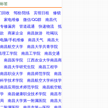
标签
门回收
驾校/陪练
宾馆日租
修锁
家电维修
微信/QQ群
南昌代
专修漏房
管道疏通
快递物流
抵
款
商家企业
南昌旅游
吃喝玩
电脑/手机维修
南昌天气
南昌大
南昌航空大学
南昌大学共青学院
昌理工学院
南昌工学院
南昌交通
南昌医学院
江西农业大学南昌商
南昌大学研究生院
南昌工程学
南昌职业大学
南昌师范学院
南昌
科学技术学院
南昌航空大学科技学
南昌应用技术师范学院
南昌航空航
学
南昌健康职业技术学院
南昌市
局
南昌大学第一附属医院
南昌大
二附属医院
南昌市第一医院
南昌