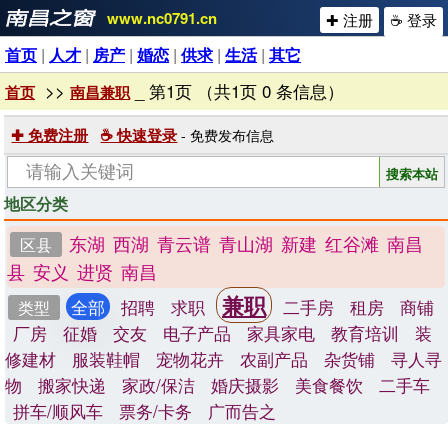
www.nc0791.cn
✚ 注册
☕ 登录
首页
|
人才
|
房产
|
婚恋
|
供求
|
生活
|
其它
>>
_ 第1页 （共1页 0 条信息）
首页
南昌兼职
✚ 免费注册
☕ 快速登录
- 免费发布信息
地区分类
东湖
西湖
青云谱
青山湖
新建
红谷滩
南昌
区县
县
安义
进贤
南昌
兼职
全部
招聘
求职
二手房
租房
商铺
类型
厂房
征婚
交友
电子产品
家具家电
教育培训
装
修建材
服装鞋帽
宠物花卉
农副产品
杂货铺
寻人寻
物
搬家快递
家政/保洁
婚庆摄影
美食餐饮
二手车
拼车/顺风车
票务/卡务
广而告之