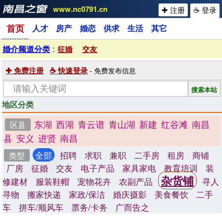
www.nc0791.cn
✚ 注册
☕ 登录
首页
人才
房产
婚恋
供求
生活
其它
:
婚介频道分类
征婚
交友
✚ 免费注册
☕ 快速登录
- 免费发布信息
地区分类
东湖
西湖
青云谱
青山湖
新建
红谷滩
南昌
区县
县
安义
进贤
南昌
全部
招聘
求职
兼职
二手房
租房
商铺
类型
厂房
征婚
交友
电子产品
家具家电
教育培训
装
杂货铺
修建材
服装鞋帽
宠物花卉
农副产品
寻人
寻物
搬家快递
家政/保洁
婚庆摄影
美食餐饮
二手
车
拼车/顺风车
票务/卡务
广而告之